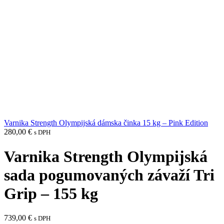
Varnika Strength Olympijská dámska činka 15 kg – Pink Edition
280,00
€
s DPH
Varnika Strength Olympijská
sada pogumovaných závaží Tri
Grip – 155 kg
739,00
€
s DPH