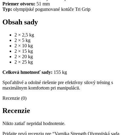
Priemer otvoru:
51 mm
Typ:
olympijské pogumované kotúče Tri Grip
Obsah sady
2 × 2,5 kg
2 × 5 kg
2 × 10 kg
2 × 15 kg
2 × 20 kg
2 × 25 kg
Celková hmotnosť sady:
155 kg
Spoľahlivé a odolné riešenie pre efektívny silový tréning s
maximálnym komfortom pri manipulácii.
Recenzie (0)
Recenzie
Nikto zatiaľ nepridal hodnotenie.
Pridajte prvú recenziu pre “Varnika Strength Olympijská sada