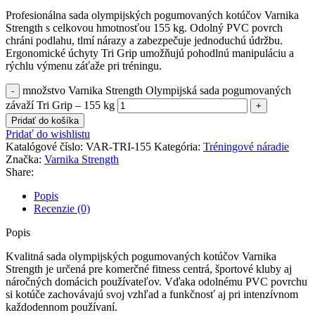
Profesionálna sada olympijských pogumovaných kotúčov Varnika
Strength s celkovou hmotnosťou 155 kg. Odolný PVC povrch
chráni podlahu, tlmí nárazy a zabezpečuje jednoduchú údržbu.
Ergonomické úchyty Tri Grip umožňujú pohodlnú manipuláciu a
rýchlu výmenu záťaže pri tréningu.
množstvo Varnika Strength Olympijská sada pogumovaných
závaží Tri Grip – 155 kg
Pridať do košíka
Pridať do wishlistu
Katalógové číslo:
VAR-TRI-155
Kategória:
Tréningové náradie
Značka:
Varnika Strength
Share:
Popis
Recenzie (0)
Popis
Kvalitná sada olympijských pogumovaných kotúčov Varnika
Strength je určená pre komerčné fitness centrá, športové kluby aj
náročných domácich používateľov. Vďaka odolnému PVC povrchu
si kotúče zachovávajú svoj vzhľad a funkčnosť aj pri intenzívnom
každodennom používaní.