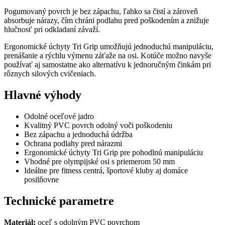
Pogumovaný povrch je bez zápachu, ľahko sa čistí a zároveň
absorbuje nárazy, čím chráni podlahu pred poškodením a znižuje
hlučnosť pri odkladaní závaží.
Ergonomické úchyty Tri Grip umožňujú jednoduchú manipuláciu,
prenášanie a rýchlu výmenu záťaže na osi. Kotúče možno navyše
používať aj samostatne ako alternatívu k jednoručným činkám pri
rôznych silových cvičeniach.
Hlavné výhody
Odolné oceľové jadro
Kvalitný PVC povrch odolný voči poškodeniu
Bez zápachu a jednoduchá údržba
Ochrana podlahy pred nárazmi
Ergonomické úchyty Tri Grip pre pohodlnú manipuláciu
Vhodné pre olympijské osi s priemerom 50 mm
Ideálne pre fitness centrá, športové kluby aj domáce
posilňovne
Technické parametre
Materiál:
oceľ s odolným PVC povrchom