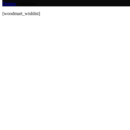
Domov
»
Wishlist
[woodmart_wishlist]