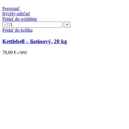
Porovnať
Rýchly náhľad
Pridať do wishlistu
množstvo
Kettlebell
Pridať do košíka
–
liatinový,
Kettlebell – liatinový, 20 kg
20
kg
78,60
€
s DPH