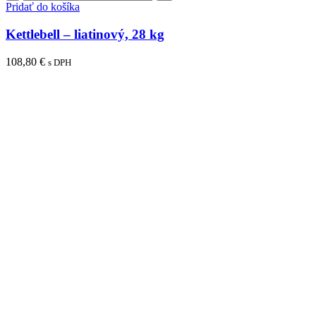
Kettlebell
Pridať do košíka
–
liatinový,
Kettlebell – liatinový, 28 kg
28
kg
108,80
€
s DPH