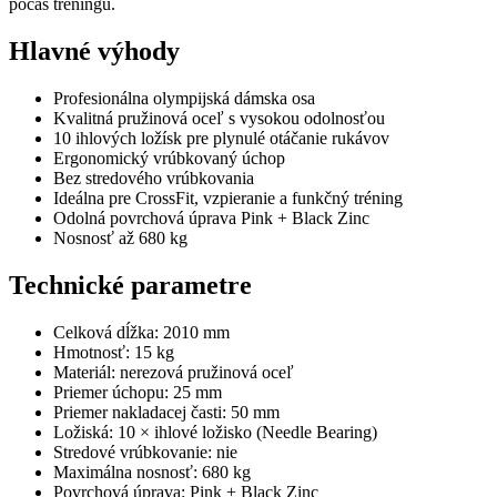
počas tréningu.
Hlavné výhody
Profesionálna olympijská dámska osa
Kvalitná pružinová oceľ s vysokou odolnosťou
10 ihlových ložísk pre plynulé otáčanie rukávov
Ergonomický vrúbkovaný úchop
Bez stredového vrúbkovania
Ideálna pre CrossFit, vzpieranie a funkčný tréning
Odolná povrchová úprava Pink + Black Zinc
Nosnosť až 680 kg
Technické parametre
Celková dĺžka: 2010 mm
Hmotnosť: 15 kg
Materiál: nerezová pružinová oceľ
Priemer úchopu: 25 mm
Priemer nakladacej časti: 50 mm
Ložiská: 10 × ihlové ložisko (Needle Bearing)
Stredové vrúbkovanie: nie
Maximálna nosnosť: 680 kg
Povrchová úprava: Pink + Black Zinc