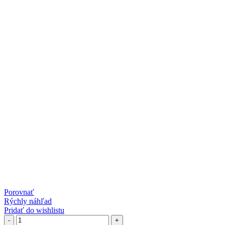
Porovnať
Rýchly náhľad
Pridať do wishlistu
množstvo