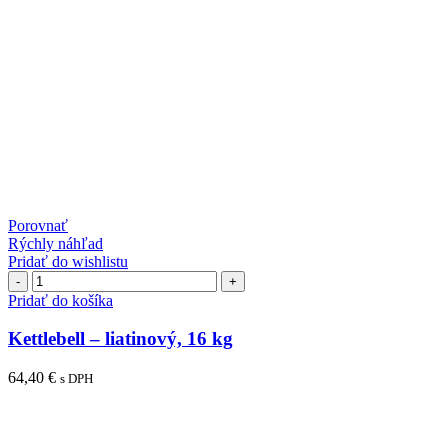
Porovnať
Rýchly náhľad
Pridať do wishlistu
množstvo
Kettlebell
Pridať do košíka
–
liatinový,
Kettlebell – liatinový, 16 kg
16
kg
64,40
€
s DPH