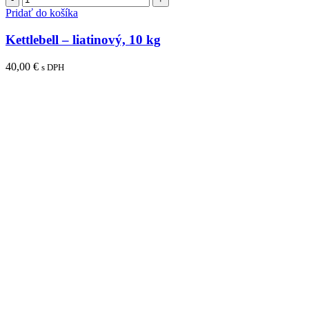
Kettlebell
Pridať do košíka
–
liatinový,
Kettlebell – liatinový, 10 kg
10
kg
40,00
€
s DPH