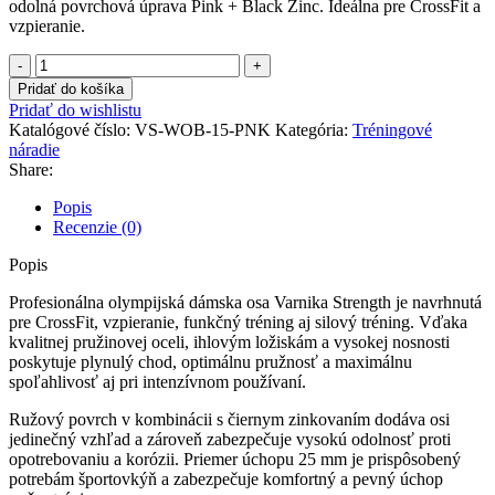
odolná povrchová úprava Pink + Black Zinc. Ideálna pre CrossFit a
vzpieranie.
množstvo
Varnika
Pridať do košíka
Strength
Pridať do wishlistu
Olympijská
Katalógové číslo:
VS-WOB-15-PNK
Kategória:
Tréningové
dámska
náradie
činka
Share:
15
kg
Popis
–
Recenzie (0)
Pink
Edition
Popis
Profesionálna olympijská dámska osa Varnika Strength je navrhnutá
pre CrossFit, vzpieranie, funkčný tréning aj silový tréning. Vďaka
kvalitnej pružinovej oceli, ihlovým ložiskám a vysokej nosnosti
poskytuje plynulý chod, optimálnu pružnosť a maximálnu
spoľahlivosť aj pri intenzívnom používaní.
Ružový povrch v kombinácii s čiernym zinkovaním dodáva osi
jedinečný vzhľad a zároveň zabezpečuje vysokú odolnosť proti
opotrebovaniu a korózii. Priemer úchopu 25 mm je prispôsobený
potrebám športovkýň a zabezpečuje komfortný a pevný úchop