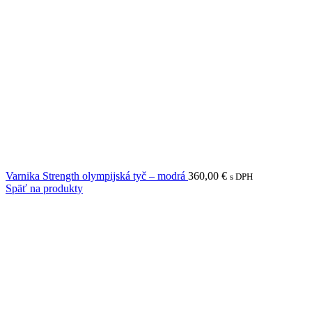
Varnika Strength olympijská tyč – modrá
360,00
€
s DPH
Späť na produkty