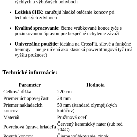
rýchlych a výbušných pohyboch
Ložiská 8HK:
zaručujú hladké otáčanie koncov pri
technických zdvihoch
Kvalitné spracovanie:
čierne vrúbkované konce tyče s
pozinkovanou úpravou pre bezpečné uchytenie závaží
Univerzálne použitie:
ideálna na CrossFit, silové a funkčné
tréningy – nie je určená ako klasická powerliftingová tyč (má
vyššiu pružnosť)
Technické informácie:
Parameter
Hodnota
Celková dĺžka
220 cm
Priemer úchopovej časti
28 mm
Priemer nakladacích
50 mm (štandard olympijských
koncov
kotúčov)
Materiál
Pružinová oceľ
Červený keramický náter (sub red
Povrchová úprava hriadeľa
704C)
Povrch koncov
Čierne vrúbkovanie, zinok