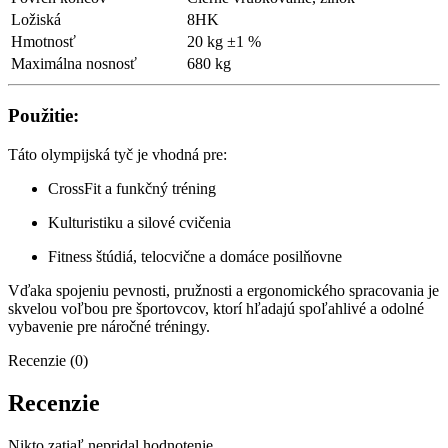
Ložiská
8HK
Hmotnosť
20 kg ±1 %
Maximálna nosnosť
680 kg
Použitie:
Táto olympijská tyč je vhodná pre:
CrossFit a funkčný tréning
Kulturistiku a silové cvičenia
Fitness štúdiá, telocvične a domáce posilňovne
Vďaka spojeniu pevnosti, pružnosti a ergonomického spracovania je
skvelou voľbou pre športovcov, ktorí hľadajú spoľahlivé a odolné
vybavenie pre náročné tréningy.
Recenzie (0)
Recenzie
Nikto zatiaľ nepridal hodnotenie.