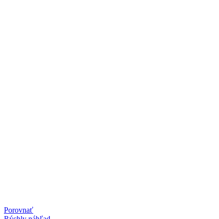
Porovnať
Rýchly náhľad