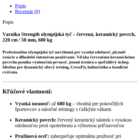
Popis
Recenzie (0)
Popis
Varnika Strength olympijská tyč – červená, keramický povrch,
220 cm / 50 mm, 680 kg
Profesionálna olympijská tyč navrhnutá pre vysokú odolnosť, plynulé
rotácie a dlhodobé intenzívne používanie. Vďaka červenému keramickému
povrchu ponúka výnimočnú pevnosť, jemnú textúru a spoľahlivý úchop.
Ideálna pre dynamický silový tréning, CrossFit, kulturistiku a kondičné
cvičenia.
Kľúčové vlastnosti:
Vysoká nosnosť:
až
680 kg
– vhodná pre pokročilých
športovcov a náročné tréningy s ťažkými váhami
Keramický povrch:
červený keramický nástrek s vysokou
odolnosťou proti opotrebeniu a výbornou priľnavosťou
Pružinová oceľ:
zabezpečuje optimálnu pružnosť pri