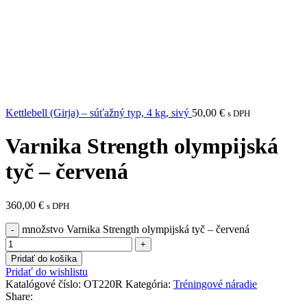
Kettlebell (Girja) – súťažný typ, 4 kg, sivý
50,00
€
s DPH
Varnika Strength olympijská
tyč – červená
360,00
€
s DPH
množstvo Varnika Strength olympijská tyč – červená
Pridať do košíka
Pridať do wishlistu
Katalógové číslo:
OT220R
Kategória:
Tréningové náradie
Share: