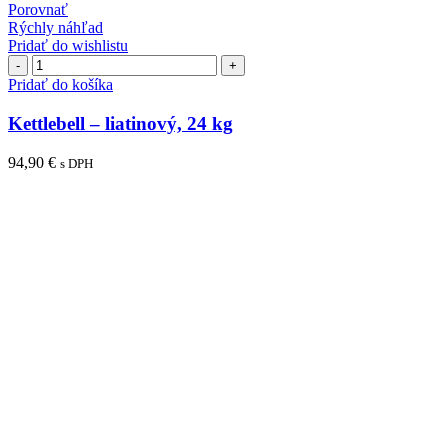
Porovnať
Rýchly náhľad
Pridať do wishlistu
množstvo
Kettlebell
Pridať do košíka
–
liatinový,
Kettlebell – liatinový, 24 kg
24
kg
94,90
€
s DPH