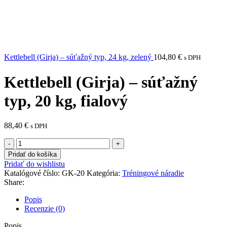
Kettlebell (Girja) – súťažný typ, 24 kg, zelený
104,80
€
s DPH
Kettlebell (Girja) – súťažný
typ, 20 kg, fialový
88,40
€
s DPH
množstvo
Kettlebell
Pridať do košíka
(Girja)
Pridať do wishlistu
–
Katalógové číslo:
GK-20
Kategória:
Tréningové náradie
súťažný
Share:
typ,
20
Popis
kg,
Recenzie (0)
fialový
Popis