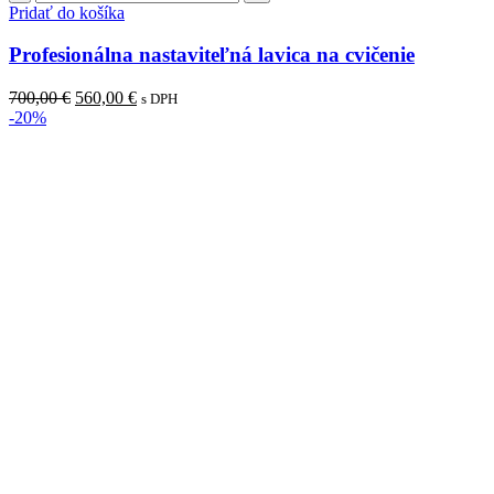
Profesionálna
Pridať do košíka
nastaviteľná
lavica
Profesionálna nastaviteľná lavica na cvičenie
na
cvičenie
Pôvodná
Aktuálna
700,00
€
560,00
€
s DPH
cena
cena
-20%
bola:
je:
700,00 €.
560,00 €.