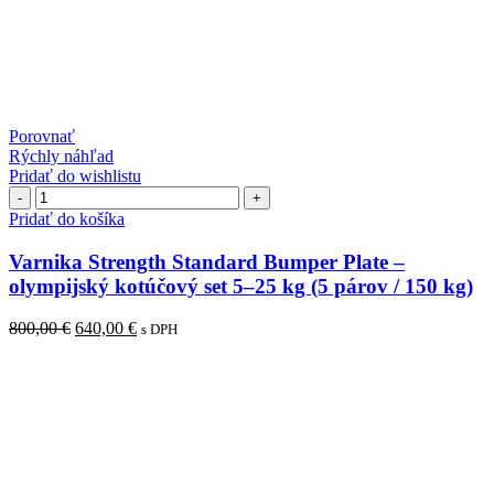
Porovnať
Rýchly náhľad
Pridať do wishlistu
množstvo
Varnika
Pridať do košíka
Strength
Standard
Varnika Strength Standard Bumper Plate –
Bumper
olympijský kotúčový set 5–25 kg (5 párov / 150 kg)
Plate
–
Pôvodná
Aktuálna
800,00
€
640,00
€
s DPH
olympijský
cena
cena
kotúčový
bola:
je:
set
800,00 €.
640,00 €.
5–
25
kg
(5
párov
/