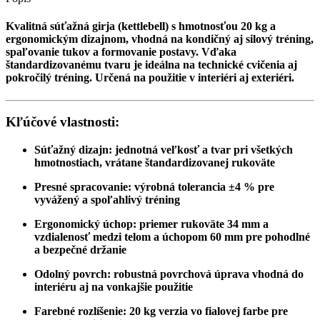
Kvalitná súťažná girja (kettlebell) s hmotnosťou 20 kg a
ergonomickým dizajnom, vhodná na kondičný aj silový tréning,
spaľovanie tukov a formovanie postavy. Vďaka
štandardizovanému tvaru je ideálna na technické cvičenia aj
pokročilý tréning. Určená na použitie v interiéri aj exteriéri.
Kľúčové vlastnosti:
Súťažný dizajn: jednotná veľkosť a tvar pri všetkých
hmotnostiach, vrátane štandardizovanej rukoväte
Presné spracovanie: výrobná tolerancia ±4 % pre
vyvážený a spoľahlivý tréning
Ergonomický úchop: priemer rukoväte 34 mm a
vzdialenosť medzi telom a úchopom 60 mm pre pohodlné
a bezpečné držanie
Odolný povrch: robustná povrchová úprava vhodná do
interiéru aj na vonkajšie použitie
Farebné rozlíšenie: 20 kg verzia vo fialovej farbe pre