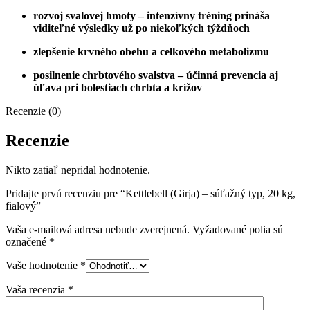
rozvoj svalovej hmoty – intenzívny tréning prináša
viditeľné výsledky už po niekoľkých týždňoch
zlepšenie krvného obehu a celkového metabolizmu
posilnenie chrbtového svalstva – účinná prevencia aj
úľava pri bolestiach chrbta a krížov
Recenzie (0)
Recenzie
Nikto zatiaľ nepridal hodnotenie.
Pridajte prvú recenziu pre “Kettlebell (Girja) – súťažný typ, 20 kg,
fialový”
Vaša e-mailová adresa nebude zverejnená.
Vyžadované polia sú
označené
*
Vaše hodnotenie
*
Vaša recenzia
*