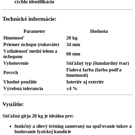
rýchlu identifikáciu
Technické informácie:
Parameter
Hodnota
Hmotnosť
20 kg
Priemer úchopu (rukoväte)
34 mm
Vzdialenosť medzi telom a
60 mm
úchopom
Vyhotovenie
Súťažný typ (štandardný tvar)
Fialová farba (farba podľa
Povrch
hmotnosti)
Vhodné použitie
Interiér aj exteriér
Výrobná tolerancia
±4 %
Využitie:
Súťažná girja 20 kg je ideálna pre:
funkčný a silový tréning zameraný na spaľovanie tukov a
budovanie fyzickej kondície