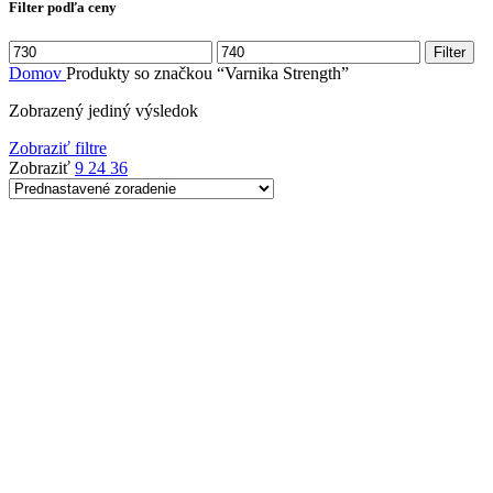
Filter podľa ceny
Minimálna
Maximálna
Filter
cena
cena
Domov
Produkty so značkou “Varnika Strength”
Zobrazený jediný výsledok
Zobraziť filtre
Zobraziť
9
24
36