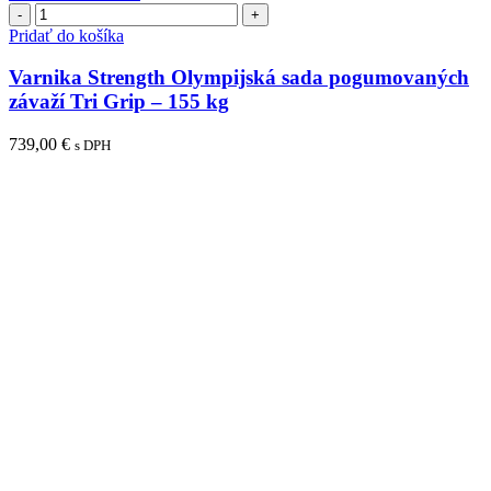
množstvo
Varnika
Pridať do košíka
Strength
Olympijská
Varnika Strength Olympijská sada pogumovaných
sada
závaží Tri Grip – 155 kg
pogumovaných
závaží
739,00
€
s DPH
Tri
Grip
–
155
kg