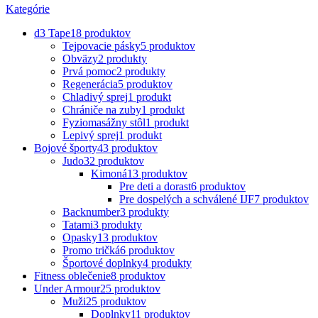
Kategórie
d3 Tape
18 produktov
Tejpovacie pásky
5 produktov
Obväzy
2 produkty
Prvá pomoc
2 produkty
Regenerácia
5 produktov
Chladivý sprej
1 produkt
Chrániče na zuby
1 produkt
Fyziomasážny stôl
1 produkt
Lepivý sprej
1 produkt
Bojové športy
43 produktov
Judo
32 produktov
Kimoná
13 produktov
Pre deti a dorast
6 produktov
Pre dospelých a schválené IJF
7 produktov
Backnumber
3 produkty
Tatami
3 produkty
Opasky
13 produktov
Promo tričká
6 produktov
Športové doplnky
4 produkty
Fitness oblečenie
8 produktov
Under Armour
25 produktov
Muži
25 produktov
Doplnky
11 produktov