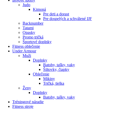
Bojové športy
Judo
Kimoná
Pre deti a dorast
Pre dospelých a schválené IJF
Backnumber
Tatami
Opasky
Promo tričká
Športové doplnky
Fitness oblečenie
Under Armour
Muži
Doplnky
Batohy, tašky, vaky
Šiltovky, čiapky
Oblečenie
Mikiny
Tričká, tielka
Ženy
Doplnky
Batohy, tašky, vaky
Tréningové náradie
Fitness stroje