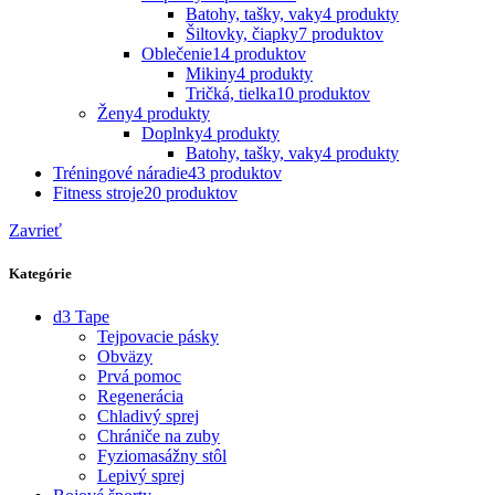
Batohy, tašky, vaky
4 produkty
Šiltovky, čiapky
7 produktov
Oblečenie
14 produktov
Mikiny
4 produkty
Tričká, tielka
10 produktov
Ženy
4 produkty
Doplnky
4 produkty
Batohy, tašky, vaky
4 produkty
Tréningové náradie
43 produktov
Fitness stroje
20 produktov
Zavrieť
Kategórie
d3 Tape
Tejpovacie pásky
Obväzy
Prvá pomoc
Regenerácia
Chladivý sprej
Chrániče na zuby
Fyziomasážny stôl
Lepivý sprej