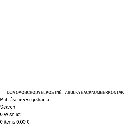
DOMOV
OBCHOD
VEĽKOSTNÉ TABUĽKY
BACKNUMBER
KONTAKT
Prihlásenie/Registrácia
Search
0
Wishlist
0
items
0,00
€