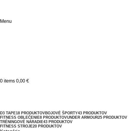
Menu
0
items
0,00
€
160
Kategórie
D3 TAPE
18 PRODUKTOV
BOJOVÉ ŠPORTY
43 PRODUKTOV
FITNESS OBLEČENIE
8 PRODUKTOV
UNDER ARMOUR
25 PRODUKTOV
TRÉNINGOVÉ NÁRADIE
43 PRODUKTOV
FITNESS STROJE
20 PRODUKTOV