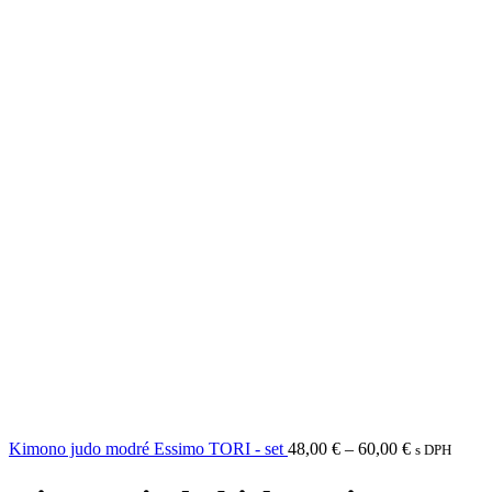
Price
Kimono judo modré Essimo TORI - set
48,00
€
–
60,00
€
s DPH
range:
48,00 €