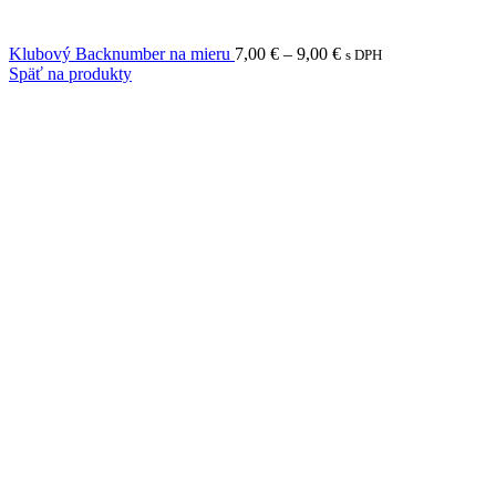
Price
Klubový Backnumber na mieru
7,00
€
–
9,00
€
s DPH
range:
Späť na produkty
7,00 €
through
9,00 €