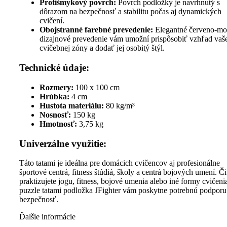
Protišmykový povrch:
Povrch podložky je navrhnutý s
dôrazom na bezpečnosť a stabilitu počas aj dynamických
cvičení.
Obojstranné farebné prevedenie:
Elegantné červeno-mo
dizajnové prevedenie vám umožní prispôsobiť vzhľad vaš
cvičebnej zóny a dodať jej osobitý štýl.
Technické údaje:
Rozmery:
100 x 100 cm
Hrúbka:
4 cm
Hustota materiálu:
80 kg/m³
Nosnosť:
150 kg
Hmotnosť:
3,75 kg
Univerzálne využitie:
Táto tatami je ideálna pre domácich cvičencov aj profesionálne
športové centrá, fitness štúdiá, školy a centrá bojových umení. Či
praktizujete jogu, fitness, bojové umenia alebo iné formy cvičeni
puzzle tatami podložka JFighter vám poskytne potrebnú podporu
bezpečnosť.
Ďalšie informácie