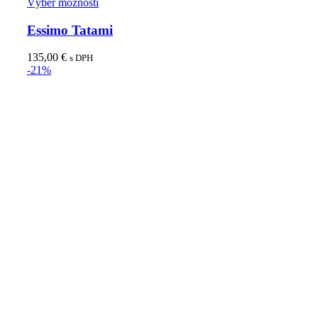
Tento
Výber možností
produkt
má
Essimo Tatami
viacero
variantov.
135,00
€
s DPH
Možnosti
-21%
si
môžete
vybrať
na
stránke
produktu.