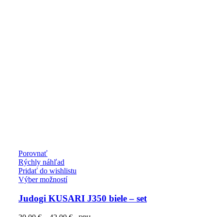
Porovnať
Rýchly náhľad
Pridať do wishlistu
Tento
Výber možností
produkt
má
Judogi KUSARI J350 biele – set
viacero
variantov.
Price