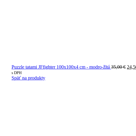
Pôv
Puzzle tatami JFfighter 100x100x4 cm - modro-žltá
35,00
€
24,
cena
s DPH
bola:
Späť na produkty
35,0