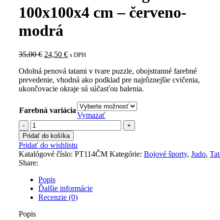
100x100x4 cm – červeno-
modrá
Pôvodná
Aktuálna
35,00
€
24,50
€
s DPH
cena
cena
Odolná penová tatami v tvare puzzle, obojstranné farebné
bola:
je:
prevedenie, vhodná ako podklad pre najrôznejšie cvičenia,
35,00 €.
24,50 €.
ukončovacie okraje sú súčasťou balenia.
Farebná variácia
Vymazať
množstvo
Puzzle
Pridať do košíka
tatami
Pridať do wishlistu
JFfighter
Katalógové číslo:
PT114ČM
Kategórie:
Bojové športy
,
Judo
,
Ta
100x100x4
Share:
cm
-
Popis
červeno-
Ďalšie informácie
modrá
Recenzie (0)
Popis