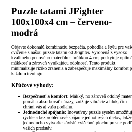
Puzzle tatami JFighter
100x100x4 cm – červeno-
modrá
Objavte dokonalú kombináciu bezpečia, pohodlia a štýlu pre vaš
cvičenie s našou puzzle tatami od JFighter. Vyrobená z vysoko
kvalitného penového materiálu s hrúbkou 4 cm, poskytuje optim
mäkkosť a zároveň vynikajúcu odolnosť. Tento produkt
minimalizuje riziko zranenia a zabezpečuje maximálny komfort p
každom tréningu.
Kľúčové výhody:
Bezpečnosť a komfort:
Mäkký, no zároveň odolný mater
pomáha absorbovať nárazy, znižuje vibrácie a hluk, čím
chráni vás aj vašu podlahu.
Jednoduché spájanie:
Inovatívny puzzle systém umožňu
rýchle a bezproblémové spájanie jednotlivých dielov, takže
jednoducho vytvoríte súvislú cvičebnú plochu presne pod
vašich predstáv.