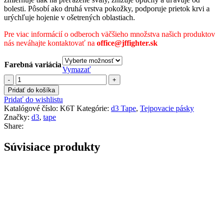
bolesti. Pôsobí ako druhá vrstva pokožky, podporuje prietok krvi a
urýchľuje hojenie v ošetrených oblastiach.
Pre viac informácií o odberoch väčšieho množstva našich produktov
nás neváhajte kontaktovať na
office@jffighter.sk
Farebná variácia
Vymazať
množstvo
K6.0
Pridať do košíka
Tejpovacia
Pridať do wishlistu
páska
Katalógové číslo:
K6T
Kategórie:
d3 Tape
,
Tejpovacie pásky
Značky:
d3
,
tape
Share:
Súvisiace produkty