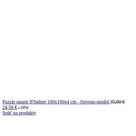
Puzzle tatami JFfighter 100x100x4 cm - červeno-modrá
35,00
€
Pôvodná
Aktuálna
24,50
€
s DPH
cena
cena
Späť na produkty
bola:
je:
35,00 €.
24,50 €.