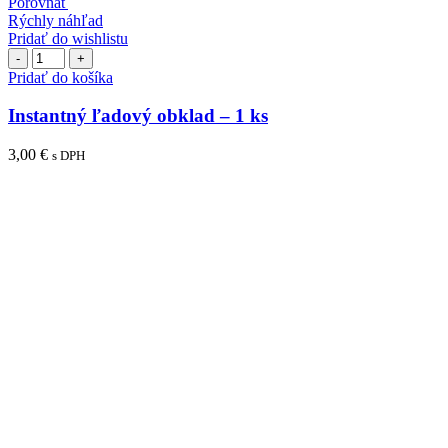
Porovnať
Rýchly náhľad
Pridať do wishlistu
množstvo
Instantný
Pridať do košíka
ľadový
obklad
Instantný ľadový obklad – 1 ks
–
1
3,00
€
s DPH
ks