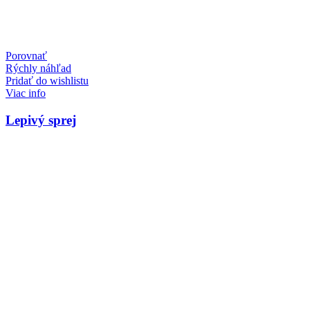
Porovnať
Rýchly náhľad
Pridať do wishlistu
Viac info
Lepivý sprej