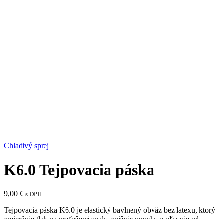
Chladivý sprej
K6.0 Tejpovacia páska
9,00
€
s DPH
Tejpovacia páska K6.0 je elastický bavlnený obväz bez latexu, ktorý
zmierňuje tlak na preťažené svaly, znižuje opuchy a uľavuje od