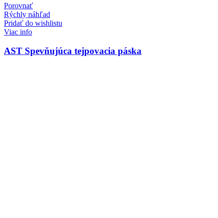
Porovnať
Rýchly náhľad
Pridať do wishlistu
Viac info
AST Spevňujúca tejpovacia páska