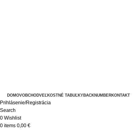
DOMOV
OBCHOD
VEĽKOSTNÉ TABUĽKY
BACKNUMBER
KONTAKT
Prihlásenie/Registrácia
Search
0
Wishlist
0
items
0,00
€