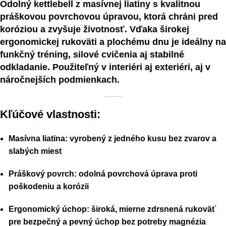
Odolný kettlebell z masívnej liatiny s kvalitnou
práškovou povrchovou úpravou, ktorá chráni pred
koróziou a zvyšuje životnosť. Vďaka širokej
ergonomickej rukoväti a plochému dnu je ideálny na
funkčný tréning, silové cvičenia aj stabilné
odkladanie. Použiteľný v interiéri aj exteriéri, aj v
náročnejších podmienkach.
Kľúčové vlastnosti:
Masívna liatina: vyrobený z jedného kusu bez zvarov a
slabých miest
Práškový povrch: odolná povrchová úprava proti
poškodeniu a korózii
Ergonomický úchop: široká, mierne zdrsnená rukoväť
pre bezpečný a pevný úchop bez potreby magnézia