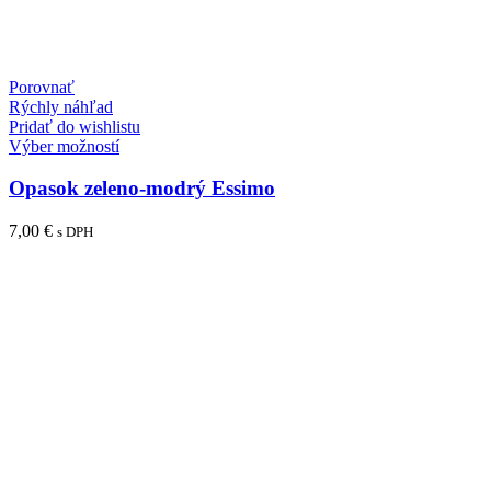
Porovnať
Rýchly náhľad
Pridať do wishlistu
Tento
Výber možností
produkt
má
Opasok zeleno-modrý Essimo
viacero
variantov.
7,00
€
s DPH
Možnosti
si
môžete
vybrať
na
stránke
produktu.