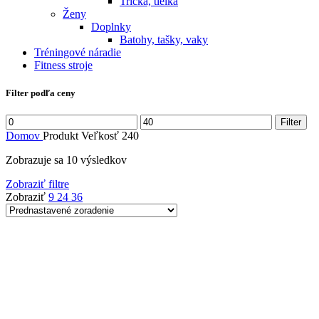
Tričká, tielka
Ženy
Doplnky
Batohy, tašky, vaky
Tréningové náradie
Fitness stroje
Filter podľa ceny
Minimálna
Maximálna
Filter
cena
cena
Domov
Produkt Veľkosť
240
Zobrazuje sa 10 výsledkov
Zobraziť filtre
Zobraziť
9
24
36