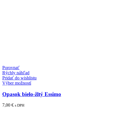
Porovnať
Rýchly náhľad
Pridať do wishlistu
Tento
Výber možností
produkt
má
Opasok bielo-žltý Essimo
viacero
variantov.
7,00
€
s DPH
Možnosti
si
môžete
vybrať