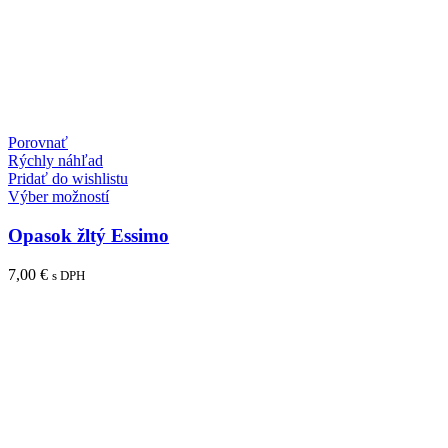
Porovnať
Rýchly náhľad
Pridať do wishlistu
Tento
Výber možností
produkt
má
Opasok žltý Essimo
viacero
variantov.
7,00
€
s DPH
Možnosti
si
môžete
vybrať
na
stránke
produktu.