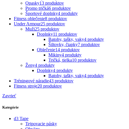
Opasky
13 produktov
Promo tričká
6 produktov
Športové doplnky
4 produkty
Fitness oblečenie
8 produktov
Under Armour
25 produktov
Muži
25 produktov
Doplnky
11 produktov
Batohy, tašky, vaky
4 produkty
Šiltovky, čiapky
7 produktov
Oblečenie
14 produktov
Mikiny
4 produkty
Tričká, tielka
10 produktov
Ženy
4 produkty
Doplnky
4 produkty
Batohy, tašky, vaky
4 produkty
Tréningové náradie
43 produktov
Fitness stroje
20 produktov
Zavrieť
Kategórie
d3 Tape
Tejpovacie pásky
Obväzy