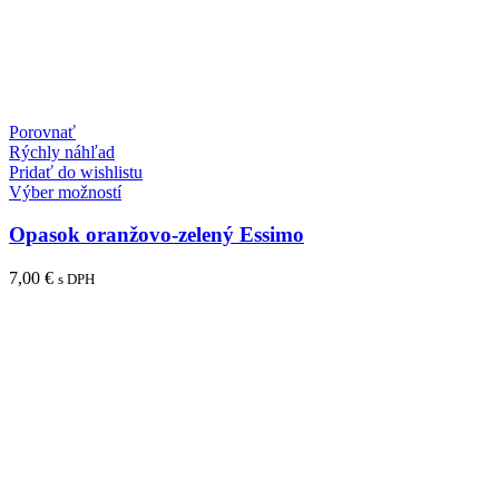
Porovnať
Rýchly náhľad
Pridať do wishlistu
Tento
Výber možností
produkt
má
Opasok oranžovo-zelený Essimo
viacero
variantov.
7,00
€
s DPH
Možnosti
si
môžete
vybrať
na
stránke
produktu.