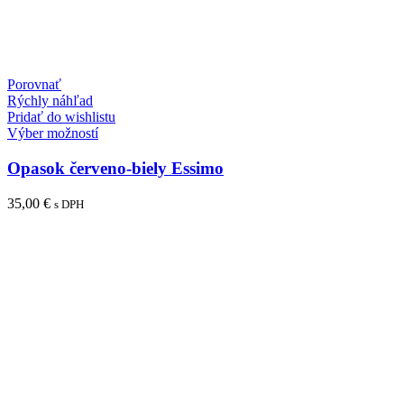
Porovnať
Rýchly náhľad
Pridať do wishlistu
Tento
Výber možností
produkt
má
Opasok červeno-biely Essimo
viacero
variantov.
35,00
€
s DPH
Možnosti
si
môžete
vybrať
na
stránke
produktu.