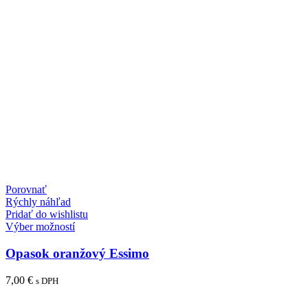
Porovnať
Rýchly náhľad
Pridať do wishlistu
Tento
Výber možností
produkt
má
Opasok oranžový Essimo
viacero
variantov.
7,00
€
s DPH
Možnosti
si