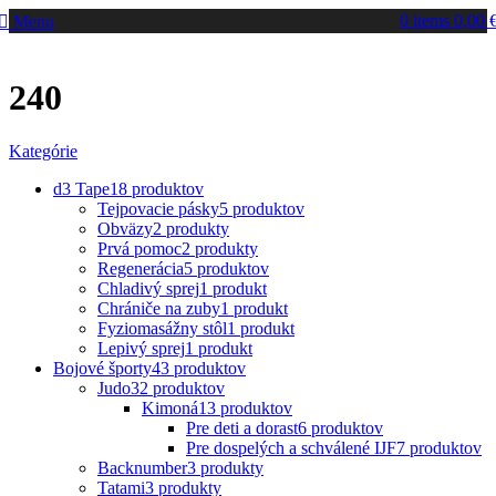
0
items
0,00
Menu
240
Kategórie
d3 Tape
18 produktov
Tejpovacie pásky
5 produktov
Obväzy
2 produkty
Prvá pomoc
2 produkty
Regenerácia
5 produktov
Chladivý sprej
1 produkt
Chrániče na zuby
1 produkt
Fyziomasážny stôl
1 produkt
Lepivý sprej
1 produkt
Bojové športy
43 produktov
Judo
32 produktov
Kimoná
13 produktov
Pre deti a dorast
6 produktov
Pre dospelých a schválené IJF
7 produktov
Backnumber
3 produkty
Tatami
3 produkty