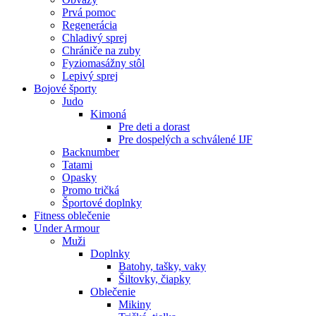
Prvá pomoc
Regenerácia
Chladivý sprej
Chrániče na zuby
Fyziomasážny stôl
Lepivý sprej
Bojové športy
Judo
Kimoná
Pre deti a dorast
Pre dospelých a schválené IJF
Backnumber
Tatami
Opasky
Promo tričká
Športové doplnky
Fitness oblečenie
Under Armour
Muži
Doplnky
Batohy, tašky, vaky
Šiltovky, čiapky
Oblečenie
Mikiny