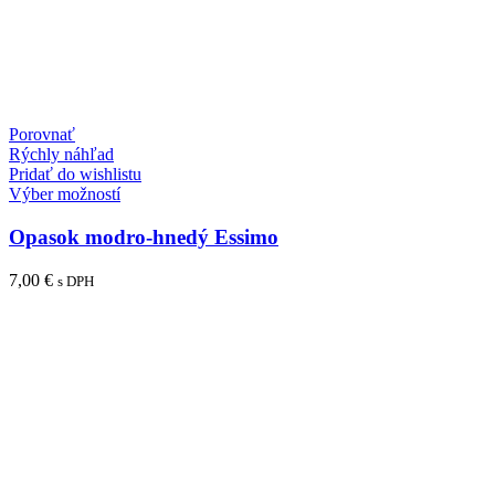
Porovnať
Rýchly náhľad
Pridať do wishlistu
Tento
Výber možností
produkt
má
Opasok modro-hnedý Essimo
viacero
variantov.
7,00
€
s DPH
Možnosti
si
môžete
vybrať
na
stránke
produktu.