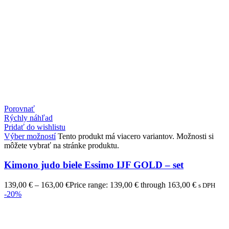
Porovnať
Rýchly náhľad
Pridať do wishlistu
Výber možností
Tento produkt má viacero variantov. Možnosti si
môžete vybrať na stránke produktu.
Kimono judo biele Essimo IJF GOLD – set
139,00
€
–
163,00
€
Price range: 139,00 € through 163,00 €
s DPH
-20%