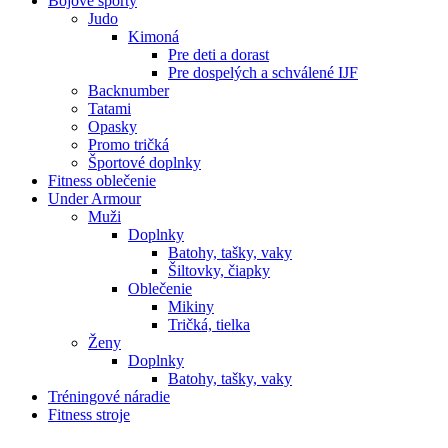
Bojové športy
Judo
Kimoná
Pre deti a dorast
Pre dospelých a schválené IJF
Backnumber
Tatami
Opasky
Promo tričká
Športové doplnky
Fitness oblečenie
Under Armour
Muži
Doplnky
Batohy, tašky, vaky
Šiltovky, čiapky
Oblečenie
Mikiny
Tričká, tielka
Ženy
Doplnky
Batohy, tašky, vaky
Tréningové náradie
Fitness stroje