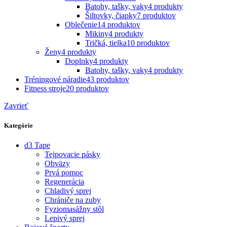
Batohy, tašky, vaky
4 produkty
Šiltovky, čiapky
7 produktov
Oblečenie
14 produktov
Mikiny
4 produkty
Tričká, tielka
10 produktov
Ženy
4 produkty
Doplnky
4 produkty
Batohy, tašky, vaky
4 produkty
Tréningové náradie
43 produktov
Fitness stroje
20 produktov
Zavrieť
Kategórie
d3 Tape
Tejpovacie pásky
Obväzy
Prvá pomoc
Regenerácia
Chladivý sprej
Chrániče na zuby
Fyziomasážny stôl
Lepivý sprej