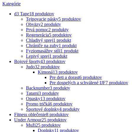
Kategórie
d3 Tape
18 produktov
Tejpovacie pásky
5 produktov
Obväzy
2 produkty
Prvá pomoc
2 produkty
Regenerácia
5 produktov
Chladivý sprej
1 produkt
Chrániče na zuby
1 produkt
Fyziomasážny stôl
1 produkt
Lepivý sprej
1 produkt
Bojové športy
43 produktov
Judo
32 produktov
Kimoná
13 produktov
Pre deti a dorast
6 produktov
Pre dospelých a schválené IJF
7 produktov
Backnumber
3 produkty
Tatami
3 produkty
Opasky
13 produktov
Promo tričká
6 produktov
Športové doplnky
4 produkty
Fitness oblečenie
8 produktov
Under Armour
25 produktov
Muži
25 produktov
Doplnky
11 produktov