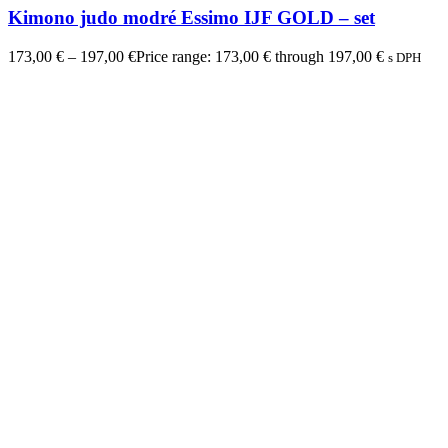
Kimono judo modré Essimo IJF GOLD – set
173,00
€
–
197,00
€
Price range: 173,00 € through 197,00 €
s DPH