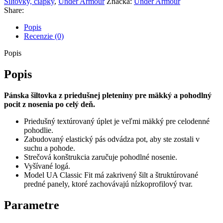
Šiltovky, čiapky
,
Under Armour
Značka:
Under Armour
UA
Share:
Blitzing-
BLU
Popis
Recenzie (0)
Popis
Popis
Pánska šiltovka z priedušnej pleteniny pre mäkký a pohodlný
pocit z nosenia po celý deň.
Priedušný textúrovaný úplet je veľmi mäkký pre celodenné
pohodlie.
Zabudovaný elastický pás odvádza pot, aby ste zostali v
suchu a pohode.
Strečová konštrukcia zaručuje pohodlné nosenie.
Vyšívané logá.
Model UA Classic Fit má zakrivený šilt a štruktúrované
predné panely, ktoré zachovávajú nízkoprofilový tvar.
Parametre