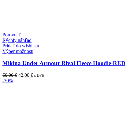
Porovnať
Rýchly náhľad
Pridať do wishlistu
Tento
Výber možností
produkt
má
Mikina Under Armour Rival Fleece Hoodie-RED
viacero
variantov.
Pôvodná
Aktuálna
60,00
€
42,00
€
s DPH
Možnosti
cena
cena
-30%
si
bola:
je:
môžete
60,00 €.
42,00 €.
vybrať
na
stránke
produktu.