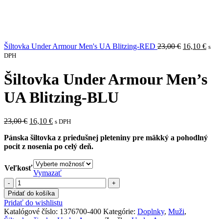
Pôvodná
Akt
Šiltovka Under Armour Men's UA Blitzing-RED
23,00
€
16,10
€
s
cena
cen
DPH
bola:
je:
23,00 €.
16,1
Šiltovka Under Armour Men’s
UA Blitzing-BLU
Pôvodná
Aktuálna
23,00
€
16,10
€
s DPH
cena
cena
Pánska šiltovka z priedušnej pleteniny pre mäkký a pohodlný
bola:
je:
pocit z nosenia po celý deň.
23,00 €.
16,10 €.
Veľkosť
Vymazať
množstvo
Šiltovka
Pridať do košíka
Under
Pridať do wishlistu
Armour
Katalógové číslo:
1376700-400
Kategórie:
Doplnky
,
Muži
,
Men's