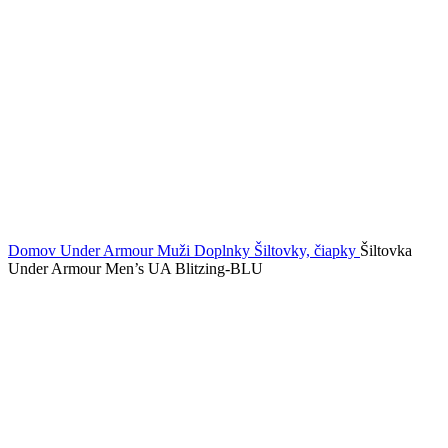
Domov
Under Armour
Muži
Doplnky
Šiltovky, čiapky
Šiltovka
Under Armour Men’s UA Blitzing-BLU