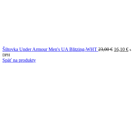
Pôvodná
Akt
Šiltovka Under Armour Men's UA Blitzing-WHT
23,00
€
16,10
€
s
cena
cen
DPH
bola:
je:
Späť na produkty
23,00 €.
16,