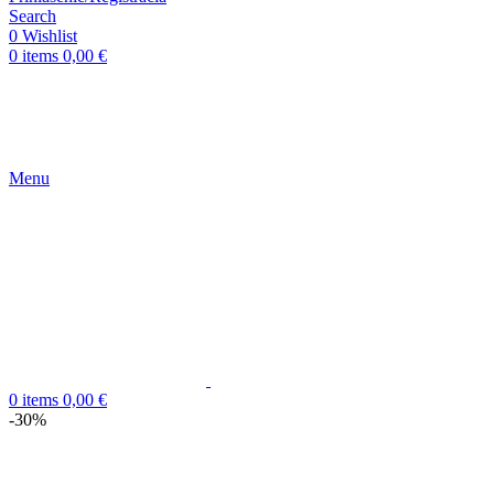
Search
0
Wishlist
0
items
0,00
€
Menu
0
items
0,00
€
-30%