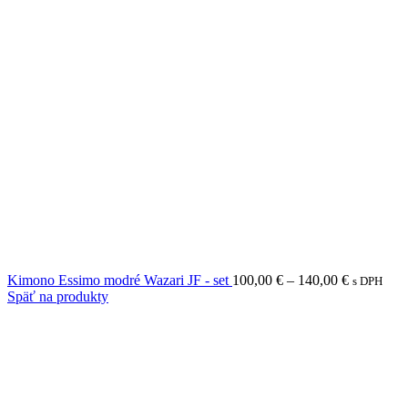
Price
Kimono Essimo modré Wazari JF - set
100,00
€
–
140,00
€
s DPH
range:
Späť na produkty
100,00 €
through
140,00 €