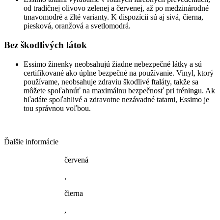
od tradičnej olivovo zelenej a červenej, až po medzinárodné
tmavomodré a žlté varianty. K dispozícii sú aj sivá, čierna,
piesková, oranžová a svetlomodrá.
Bez škodlivých látok
Essimo žinenky neobsahujú žiadne nebezpečné látky a sú
certifikované ako úplne bezpečné na používanie. Vinyl, ktorý
používame, neobsahuje zdraviu škodlivé ftaláty, takže sa
môžete spoľahnúť na maximálnu bezpečnosť pri tréningu. Ak
hľadáte spoľahlivé a zdravotne nezávadné tatami, Essimo je
tou správnou voľbou.
Ďalšie informácie
červená
,
čierna
,