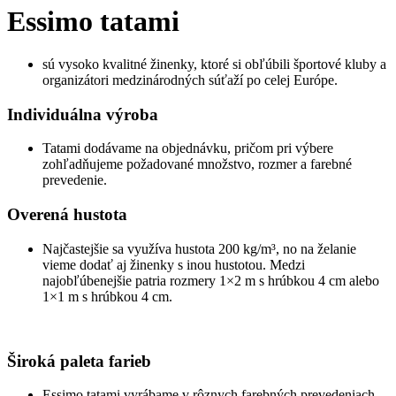
Essimo tatami
sú vysoko kvalitné žinenky, ktoré si obľúbili športové kluby a
organizátori medzinárodných súťaží po celej Európe.
Individuálna výroba
Tatami dodávame na objednávku, pričom pri výbere
zohľadňujeme požadované množstvo, rozmer a farebné
prevedenie.
Overená hustota
Najčastejšie sa využíva hustota 200 kg/m³, no na želanie
vieme dodať aj žinenky s inou hustotou. Medzi
najobľúbenejšie patria rozmery 1×2 m s hrúbkou 4 cm alebo
1×1 m s hrúbkou 4 cm.
Široká paleta farieb
Essimo tatami vyrábame v rôznych farebných prevedeniach,