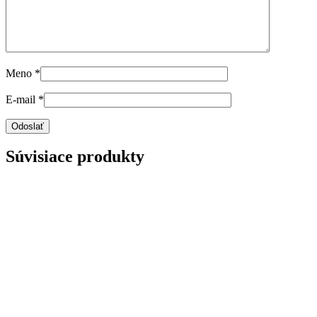
Meno
*
E-mail
*
Súvisiace produkty