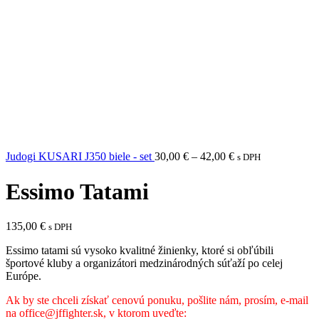
Price
Judogi KUSARI J350 biele - set
30,00
€
–
42,00
€
s DPH
range:
30,00 €
Essimo Tatami
through
42,00 €
135,00
€
s DPH
Essimo tatami sú vysoko kvalitné žinienky, ktoré si obľúbili
športové kluby a organizátori medzinárodných súťaží po celej
Európe.
Ak by ste chceli získať cenovú ponuku, pošlite nám, prosím, e-mail
na office@jffighter.sk, v ktorom uveďte: