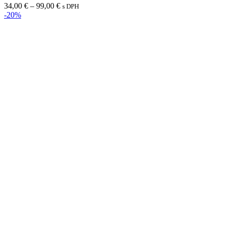
variantov.
Price
34,00
€
–
99,00
€
s DPH
Možnosti
range:
-20%
si
34,00 €
môžete
through
vybrať
99,00 €
na
stránke
produktu.