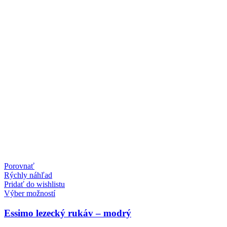
Porovnať
Rýchly náhľad
Pridať do wishlistu
Tento
Výber možností
produkt
má
Essimo lezecký rukáv – modrý
viacero