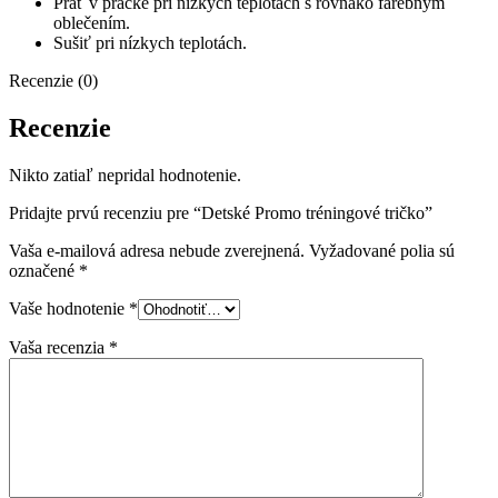
Prať v práčke pri nízkych teplotách s rovnako farebným
oblečením.
Sušiť pri nízkych teplotách.
Recenzie (0)
Recenzie
Nikto zatiaľ nepridal hodnotenie.
Pridajte prvú recenziu pre “Detské Promo tréningové tričko”
Vaša e-mailová adresa nebude zverejnená.
Vyžadované polia sú
označené
*
Vaše hodnotenie
*
Vaša recenzia
*