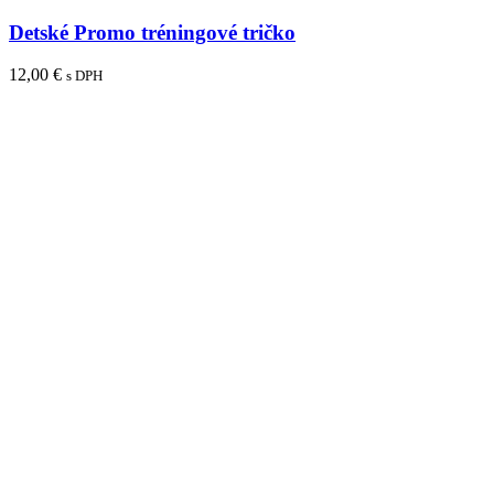
produkt
má
Detské Promo tréningové tričko
viacero
variantov.
12,00
€
s DPH
Možnosti
si
môžete
vybrať
na
stránke
produktu.