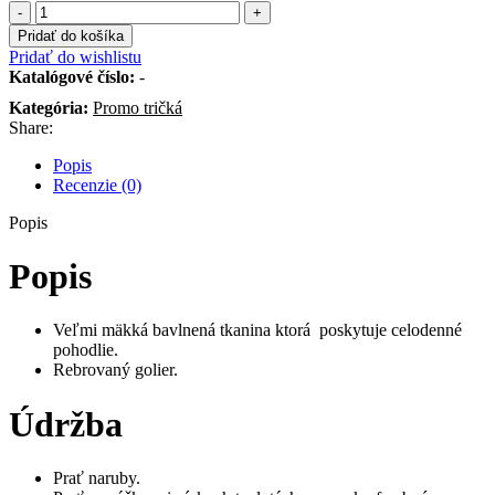
množstvo
Detské
Pridať do košíka
Promo
Pridať do wishlistu
tréningové
Katalógové číslo:
-
tričko
Kategória:
Promo tričká
Share:
Popis
Recenzie (0)
Popis
Popis
Veľmi mäkká bavlnená tkanina ktorá poskytuje celodenné
pohodlie.
Rebrovaný golier.
Údržba
Prať naruby.