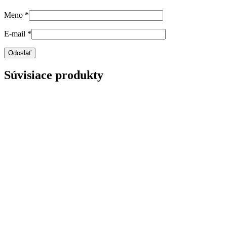
Meno
*
E-mail
*
Súvisiace produkty