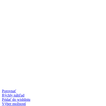
Porovnať
Rýchly náhľad
Pridať do wishlistu
Tento
Výber možností