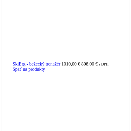
Pôvodná
Aktuálna
SkiErg - bežecký trenažér
1010,00
€
808,00
€
s DPH
cena
cena
Späť na produkty
bola:
je:
1010,00 €.
808,00 €.