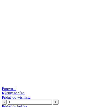
Porovnať
Rýchly náhľad
Pridať do wishlistu
množstvo
SkiErg
Pridať do košíka