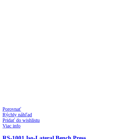
Porovnať
Rýchly náhľad
Pridať do wishlistu
Viac info
RS-1001 Iso-Lateral Bench Press