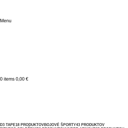
Menu
0
items
0,00
€
sport
Kategórie
D3 TAPE
18 PRODUKTOV
BOJOVÉ ŠPORTY
43 PRODUKTOV