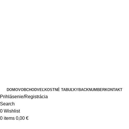
DOMOV
OBCHOD
VEĽKOSTNÉ TABUĽKY
BACKNUMBER
KONTAKT
Prihlásenie/Registrácia
Search
0
Wishlist
0
items
0,00
€