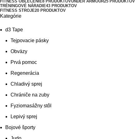
FITNESS OBLEČENIE
8 PRODUKTOV
UNDER ARMOUR
25 PRODUKTOV
TRÉNINGOVÉ NÁRADIE
43 PRODUKTOV
FITNESS STROJE
20 PRODUKTOV
Kategórie
d3 Tape
Tejpovacie pásky
Obväzy
Prvá pomoc
Regenerácia
Chladivý sprej
Chrániče na zuby
Fyziomasážny stôl
Lepivý sprej
Bojové športy
Judo