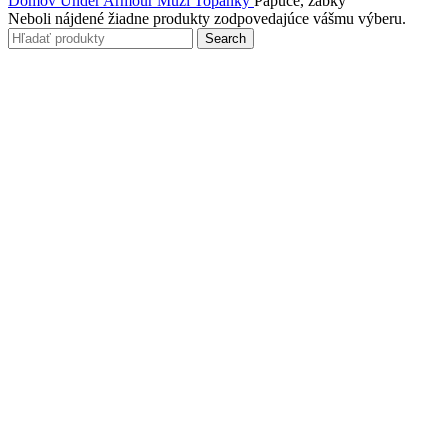
Domov
Under Armour
Muži
Topánky
Papuče, žabky
Neboli nájdené žiadne produkty zodpovedajúce vášmu výberu.
Search