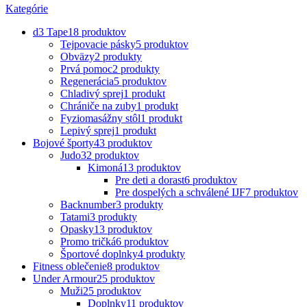
Kategórie
d3 Tape
18 produktov
Tejpovacie pásky
5 produktov
Obväzy
2 produkty
Prvá pomoc
2 produkty
Regenerácia
5 produktov
Chladivý sprej
1 produkt
Chrániče na zuby
1 produkt
Fyziomasážny stôl
1 produkt
Lepivý sprej
1 produkt
Bojové športy
43 produktov
Judo
32 produktov
Kimoná
13 produktov
Pre deti a dorast
6 produktov
Pre dospelých a schválené IJF
7 produktov
Backnumber
3 produkty
Tatami
3 produkty
Opasky
13 produktov
Promo tričká
6 produktov
Športové doplnky
4 produkty
Fitness oblečenie
8 produktov
Under Armour
25 produktov
Muži
25 produktov
Doplnky
11 produktov