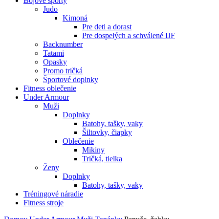
Bojové športy
Judo
Kimoná
Pre deti a dorast
Pre dospelých a schválené IJF
Backnumber
Tatami
Opasky
Promo tričká
Športové doplnky
Fitness oblečenie
Under Armour
Muži
Doplnky
Batohy, tašky, vaky
Šiltovky, čiapky
Oblečenie
Mikiny
Tričká, tielka
Ženy
Doplnky
Batohy, tašky, vaky
Tréningové náradie
Fitness stroje