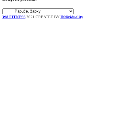
W8 FITNESS
2021 CREATED BY
INdividuality