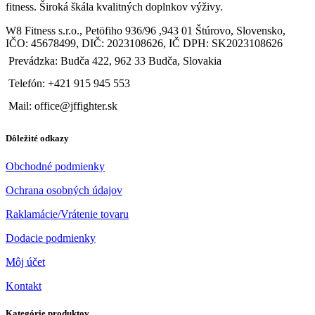
fitness. Široká škála kvalitných doplnkov výživy.
W8 Fitness s.r.o., Petöfiho 936/96 ,943 01 Štúrovo, Slovensko,
IČO: 45678499, DIČ: 2023108626, IČ DPH: SK2023108626
Prevádzka: Budča 422, 962 33 Budča, Slovakia
Telefón: +421 915 945 553
Mail: office@jffighter.sk
Dôležité odkazy
Obchodné podmienky
Ochrana osobných údajov
Raklamácie/Vrátenie tovaru
Dodacie podmienky
Môj účet
Kontakt
Kategórie produktov