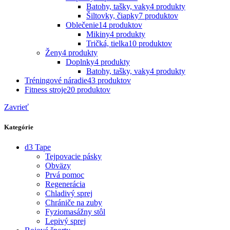
Batohy, tašky, vaky
4 produkty
Šiltovky, čiapky
7 produktov
Oblečenie
14 produktov
Mikiny
4 produkty
Tričká, tielka
10 produktov
Ženy
4 produkty
Doplnky
4 produkty
Batohy, tašky, vaky
4 produkty
Tréningové náradie
43 produktov
Fitness stroje
20 produktov
Zavrieť
Kategórie
d3 Tape
Tejpovacie pásky
Obväzy
Prvá pomoc
Regenerácia
Chladivý sprej
Chrániče na zuby
Fyziomasážny stôl
Lepivý sprej