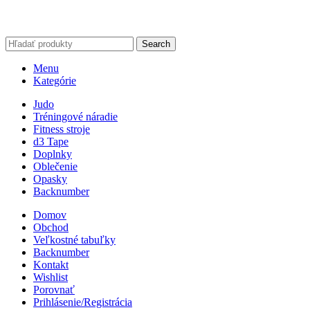
Search
Menu
Kategórie
Judo
Tréningové náradie
Fitness stroje
d3 Tape
Doplnky
Oblečenie
Opasky
Backnumber
Domov
Obchod
Veľkostné tabuľky
Backnumber
Kontakt
Wishlist
Porovnať
Prihlásenie/Registrácia